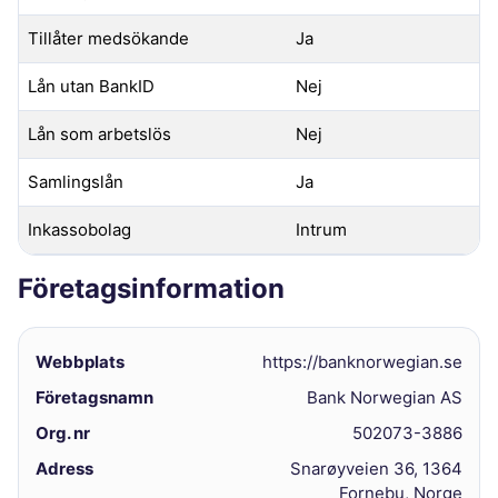
Tillåter medsökande
Ja
Lån utan BankID
Nej
Lån som arbetslös
Nej
Samlingslån
Ja
Inkassobolag
Intrum
Företagsinformation
Webbplats
https://banknorwegian.se
Företagsnamn
Bank Norwegian AS
Org. nr
502073-3886
Adress
Snarøyveien 36, 1364
Fornebu, Norge