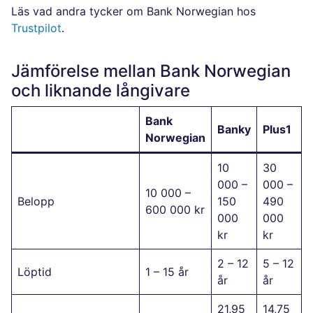
Läs vad andra tycker om Bank Norwegian hos
Trustpilot
.
Jämförelse mellan Bank Norwegian
och liknande långivare
Bank
Banky
Plus1
Norwegian
10
30
000 –
000 –
10 000 –
Belopp
150
490
600 000 kr
000
000
kr
kr
2 – 12
5 – 12
Löptid
1 – 15 år
år
år
21,95
14,75