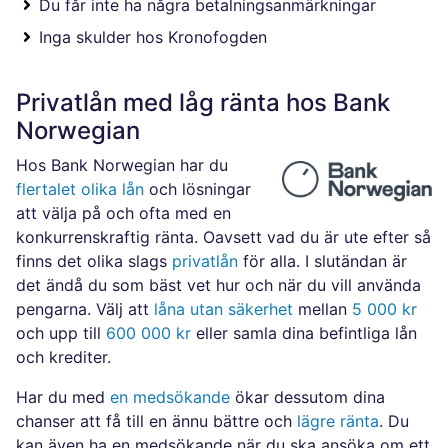
Du får inte ha några betalningsanmärkningar
Inga skulder hos Kronofogden
Privatlån med låg ränta hos Bank
Norwegian
Hos Bank Norwegian har du
flertalet olika lån
och lösningar
att välja på och ofta med en
konkurrenskraftig ränta. Oavsett vad du är ute efter så
finns det olika slags
privatlån
för alla. I slutändan är
det ändå du som bäst vet hur och när du vill använda
pengarna. Välj att
låna utan säkerhet
mellan
5 000 kr
och upp till
600 000 kr
eller samla dina befintliga lån
och krediter.
Har du med
en medsökande
ökar dessutom dina
chanser att få till en ännu bättre och
lägre ränta
. Du
kan även ha en medsökande när du ska ansöka om ett