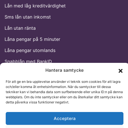
Lån med låg kreditvärdighet
Sms lån utan inkomst
Lån utan ränta
Låna pengar på 5 minuter
Låna pengar utomlands
Snabblån med BankID
Hantera samtycke
Lån utan BankID
För att ge en bra upplevelse använder vi teknik som cookies för att lagra
och/eller komma åt enhetsinformation. När du samtycker till dessa
Alternativa lån
tekniker kan vi behandla data som surfbeteende eller unika ID:n på denna
webbplats. Om du inte samtycker eller om du återkallar ditt samtycke kan
Akut lån
detta påverka vissa funktioner negativt.
Sms lån helg
Acceptera
Bästa lånet