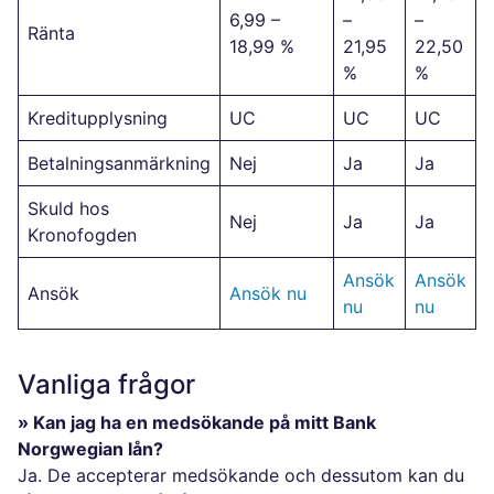
6,99 –
–
–
Ränta
18,99 %
21,95
22,50
%
%
Kreditupplysning
UC
UC
UC
Betalningsanmärkning
Nej
Ja
Ja
Skuld hos
Nej
Ja
Ja
Kronofogden
Ansök
Ansök
Ansök
Ansök nu
nu
nu
Vanliga frågor
» Kan jag ha en medsökande på mitt Bank
Norgwegian lån?
Ja. De accepterar medsökande och dessutom kan du