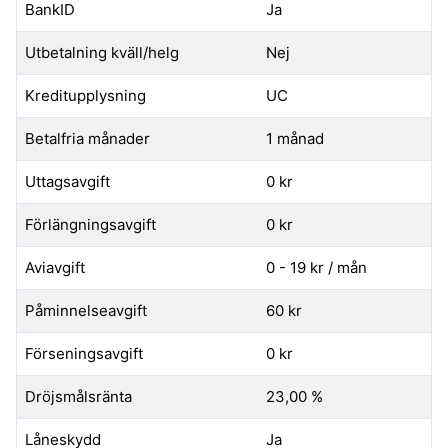
BankID
Ja
Utbetalning kväll/helg
Nej
Kreditupplysning
UC
Betalfria månader
1 månad
Uttagsavgift
0 kr
Förlängningsavgift
0 kr
Aviavgift
0 - 19 kr / mån
Påminnelseavgift
60 kr
Förseningsavgift
0 kr
Dröjsmålsränta
23,00 %
Låneskydd
Ja