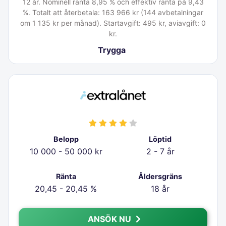
12 år. Nominell ränta 8,95 % och effektiv ränta på 9,43
%. Totalt att återbetala: 163 966 kr (144 avbetalningar
om 1 135 kr per månad). Startavgift: 495 kr, aviavgift: 0
kr.
Trygga
Belopp
Löptid
10 000 - 50 000 kr
2 - 7 år
Ränta
Åldersgräns
20,45 - 20,45 %
18 år
ANSÖK NU