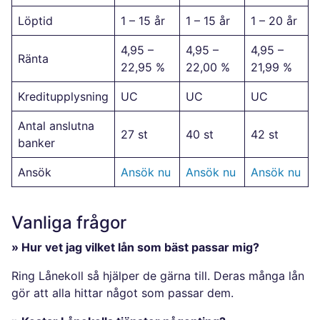
Löptid
1 – 15 år
1 – 15 år
1 – 20 år
4,95 –
4,95 –
4,95 –
Ränta
22,95 %
22,00 %
21,99 %
Kreditupplysning
UC
UC
UC
Antal anslutna
27 st
40 st
42 st
banker
Ansök
Ansök nu
Ansök nu
Ansök nu
Vanliga frågor
» Hur vet jag vilket lån som bäst passar mig?
Ring Lånekoll så hjälper de gärna till. Deras många lån
gör att alla hittar något som passar dem.