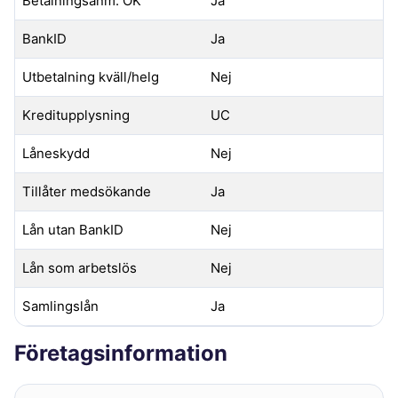
Betalningsanm. OK
Ja
BankID
Ja
Utbetalning kväll/helg
Nej
Kreditupplysning
UC
Låneskydd
Nej
Tillåter medsökande
Ja
Lån utan BankID
Nej
Lån som arbetslös
Nej
Samlingslån
Ja
Företagsinformation