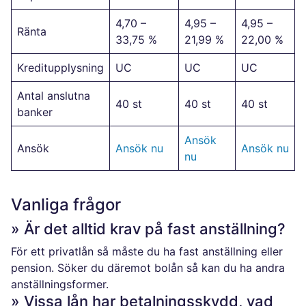
4,70 –
4,95 –
4,95 –
Ränta
33,75 %
21,99 %
22,00 %
Kreditupplysning
UC
UC
UC
Antal anslutna
40 st
40 st
40 st
banker
Ansök
Ansök
Ansök nu
Ansök nu
nu
Vanliga frågor
» Är det alltid krav på fast anställning?
För ett privatlån så måste du ha fast anställning eller
pension. Söker du däremot bolån så kan du ha andra
anställningsformer.
» Vissa lån har betalningsskydd, vad