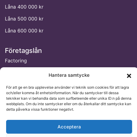
Låna 400 000 kr
Låna 500 000 kr
Låna 600 000 kr
Företagslån
Factoring
Företagskredit
Hantera samtycke
Företagslån med betalningsanmärkning
För att ge en bra upplevelse använder vi teknik som cookies för att lagra
och/eller komma åt enhetsinformation. När du samtycker till dessa
Företagslån till aktiebolag
tekniker kan vi behandla data som surfbeteende eller unika ID:n på denna
webbplats. Om du inte samtycker eller om du återkallar ditt samtycke kan
Företagslån till enskild firma
detta påverka vissa funktioner negativt.
Företagslån till nystartat företag
Acceptera
Företagslån till småföretag