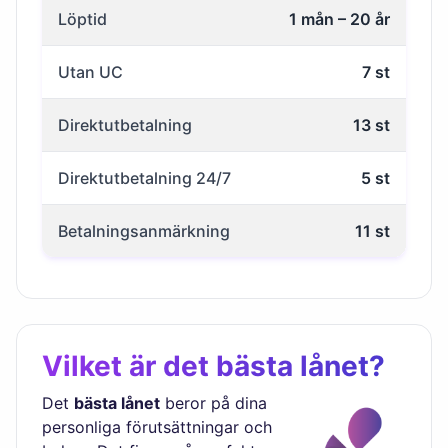
Löptid
1 mån – 20 år
Utan UC
7 st
Direktutbetalning
13 st
Direktutbetalning 24/7
5 st
Betalningsanmärkning
11 st
Vilket är det bästa lånet?
Det
bästa lånet
beror på dina
personliga förutsättningar och