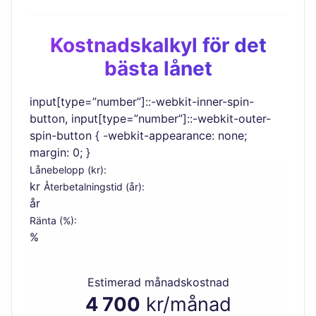
Kostnadskalkyl för det
bästa lånet
input[type=”number”]::-webkit-inner-spin-
button, input[type=”number”]::-webkit-outer-
spin-button { -webkit-appearance: none;
margin: 0; }
Lånebelopp (kr):
kr
Återbetalningstid (år):
år
Ränta (%):
%
Estimerad månadskostnad
4 700
kr/månad