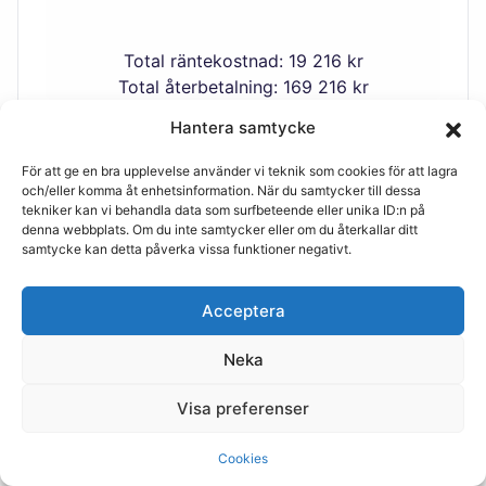
Total räntekostnad: 19 216 kr
Total återbetalning: 169 216 kr
Hantera samtycke
Ansök om det bästa lånet
För att ge en bra upplevelse använder vi teknik som cookies för att lagra
här →
och/eller komma åt enhetsinformation. När du samtycker till dessa
tekniker kan vi behandla data som surfbeteende eller unika ID:n på
denna webbplats. Om du inte samtycker eller om du återkallar ditt
samtycke kan detta påverka vissa funktioner negativt.
Acceptera
Neka
Så här hittar du det bästa
Visa preferenser
privatlånet
För att hitta det bästa privatlånet behöver
Cookies
också banken du lånar av uppfylla några viktiga