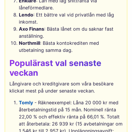
Enklare
: Lån med låg snittränta via
låneförmedlare.
Lendo
: Ett bättre val vid privatlån med låg
inkomst.
Axo Finans
: Bästa lånet om du saknar fast
anställning.
Northmill
: Bästa kontokrediten med
utbetalning samma dag.
Populärast val senaste
veckan
Långivare och kreditgivare som våra besökare
klickat mest på under senaste veckan.
Tomly
- Räkneexempel: Låna 20 000 kr med
återbetalningstid på 15 mån. Nominell ränta
22,00 % och effektiv ränta på 66,01 %. Totalt
att återbetala: 26 939 kr (15 avbetalningar om
1 546 kr till 2 957 kr). Uppläggningsavgift: