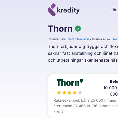
Lån
Thorn
Skriven av:
Stefan Persson
Granskad av:
Jes
Thorn erbjuder dig trygga och flexi
saknar fast anställning och lånet 
och utbetalningar sker senaste n
Bel
10 000
000
Räkneexempel: Låna 25 000 kr med åte
återbetala: 32 465 kr (36 avbetalning
kr/mån