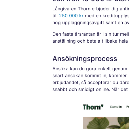
Långivaren Thorn erbjuder dig ant
till
250 000 kr
med en kreditupplysn
hög uppläggningsavgift samt en avi
Den fasta årsräntan är i sin tur me
anställning och betala tillbaka hel
Ansökningsprocess
Ansöka kan du göra enkelt genom at
snart ansökan kommit in, kommer 
erbjudandet, så accepterar du där
snabbt och smidigt online. När det 