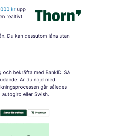
 000 kr
upp
n realtivt
 mån. Du kan dessutom låna utan
ig och bekräfta med BankID. Så
judande. Är du nöjd med
sökningsprocessen går således
 autogiro eller Swish.