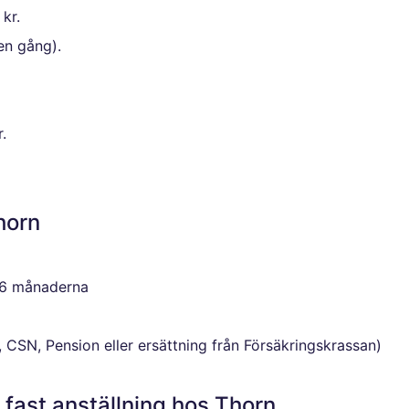
kr.
en gång).
.
horn
36 månaderna
CSN, Pension eller ersättning från Försäkringskrassan)
 fast anställning hos Thorn