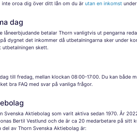
å inte oroa dig över ditt lån om du är
utan en inkomst
under 
ma dag
rade låneerbjudande betalar Thorn vanligtvis ut pengarna 
d på dygnet det inkommer då utbetalningarna sker under kon
 utbetalningen skett.
ag till fredag, mellan klockan 08:00-17:00. Du kan både mai
ket bra FAQ med svar på vanliga frågor.
iebolag
rn Svenska Aktiebolag som varit aktiva sedan 1970. År 20
Jonas Bertil Vestlund och de är ca 20 medarbetare på sitt 
del av Thorn Svenska Aktiebolag är: