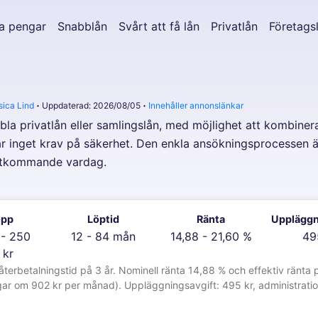
a pengar
Snabblån
Svårt att få lån
Privatlån
Företags
sica Lind
Uppdaterad: 2026/08/05
Innehåller annonslänkar
bla privatlån eller samlingslån, med möjlighet att kombiner
har inget krav på säkerhet. Den enkla ansökningsprocessen
ästkommande vardag.
opp
Löptid
Ränta
Uppläggn
 - 250
12 - 84 mån
14,88 - 21,60 %
49
 kr
rbetalningstid på 3 år. Nominell ränta 14,88 % och effektiv ränta p
ar om 902 kr per månad). Uppläggningsavgift: 495 kr, administrations