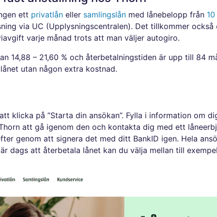
ingen ett
privatlån
eller
samlingslån
med lånebelopp från
10
ing via UC (Upplysningscentralen). Det tillkommer också e
avgift varje månad trots att man väljer autogiro.
llan 14,88 – 21,60 % och återbetalningstiden är upp till 84
a lånet utan någon extra kostnad.
t klicka på ”Starta din ansökan”. Fylla i information om d
Thorn att gå igenom den och kontakta dig med ett låneerb
efter genom att signera det med ditt BankID igen. Hela an
är dags att återbetala lånet kan du välja mellan till exempel