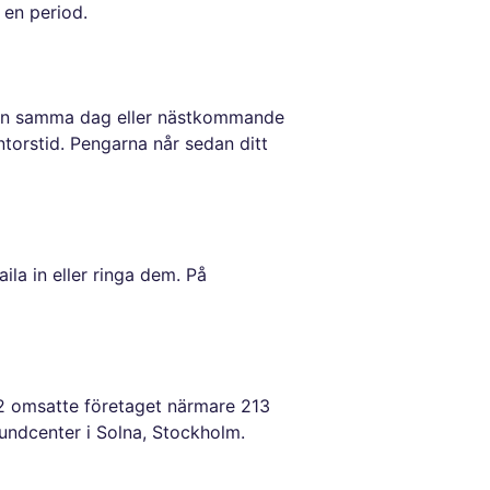
en period.
redan samma dag eller nästkommande
torstid. Pengarna når sedan ditt
la in eller ringa dem. På
22 omsatte företaget närmare 213
kundcenter i Solna, Stockholm.