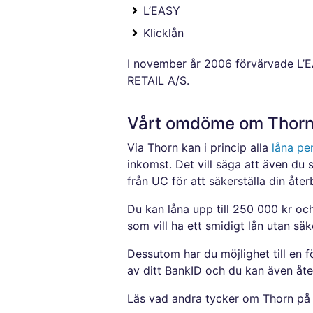
L’EASY
Klicklån
I november år 2006 förvärvade L’E
RETAIL A/S.
Vårt omdöme om Thor
Via Thorn kan i princip alla
låna pe
inkomst. Det vill säga att även du s
från UC för att säkerställa din åt
Du kan låna upp till 250 000 kr och
som vill ha ett smidigt lån utan s
Dessutom har du möjlighet till en 
av ditt BankID och du kan även åte
Läs vad andra tycker om Thorn p