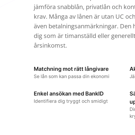
jämföra snabblån, privatlån och kon
krav. Många av lånen är utan UC och
även betalningsanmärkningar. Den h
dig som är timanställd eller generell
årsinkomst.
Matchning mot rätt långivare
Ak
Se lån som kan passa din ekonomi
Jä
Enkel ansökan med BankID
Sä
Identifiera dig tryggt och smidigt
up
Di
kr