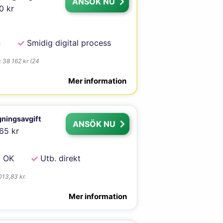
ANSÖK NU
0 kr
n
Smidig digital process
: 38 162 kr (24
Mer information
ningsavgift
ANSÖK NU
65 kr
. OK
Utb. direkt
013,83 kr.
Mer information