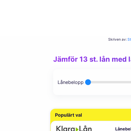
Skriven av:
St
Jämför 13 st. lån med 
Lånebelopp
Populärt val
Lånebe