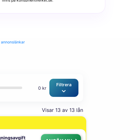
finns på konsumentverket.se.
r annonslänkar
Filtrera
0 kr
Visar
13
av 13 lån
ningsavgift