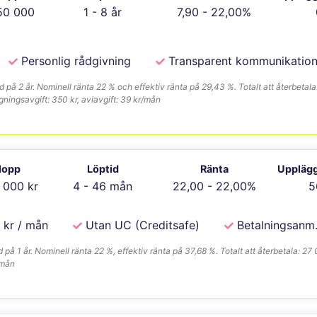
50 000
1 - 8 år
7,90 - 22,00%
Personlig rådgivning
Transparent kommunikatio
på 2 år. Nominell ränta 22 % och effektiv ränta på 29,43 %. Totalt att återbetala
ningsavgift: 350 kr, aviavgift: 39 kr/mån
lopp
Löptid
Ränta
Upplägg
 000 kr
4 - 46 mån
22,00 - 22,00%
5
 kr / mån
Utan UC (Creditsafe)
Betalningsanm
å 1 år. Nominell ränta 22 %, effektiv ränta på 37,68 %. Totalt att återbetala: 27 
/mån