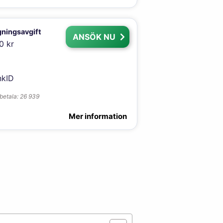
ningsavgift
ANSÖK NU
0 kr
kID
rbetala: 26 939
Mer information