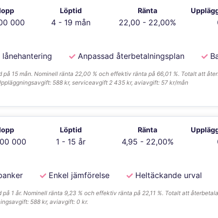
lopp
Löptid
Ränta
Upplägg
00 000
4 - 19 mån
22,00 - 22,00%
lånehantering
Anpassad återbetalningsplan
Ba
på 15 mån. Nominell ränta 22,00 % och effektiv ränta på 66,01 %. Totalt att åte
 Uppläggningsavgift: 588 kr, serviceavgift 2 435 kr, aviavgift: 57 kr/mån
lopp
Löptid
Ränta
Upplägg
800 000
1 - 15 år
4,95 - 22,00%
banker
Enkel jämförelse
Heltäckande urval
å 1 år. Nominell ränta 9,23 % och effektiv ränta på 22,11 %. Totalt att återbetala:
savgift: 588 kr, aviavgift: 0 kr.