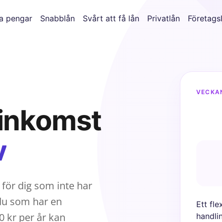
a pengar
Snabblån
Svårt att få lån
Privatlån
Företags
VECKA
 inkomst
v
t för dig som inte har
 du som har en
Ett fl
 kr per år kan
handli