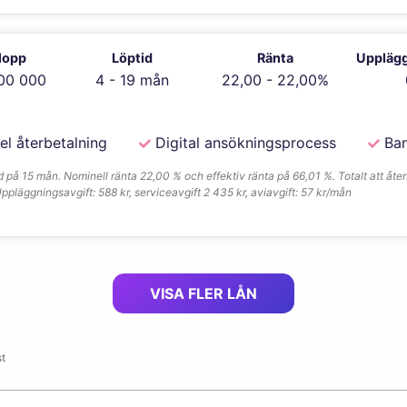
lopp
Löptid
Ränta
Upplägg
00 000
4 - 19 mån
22,00 - 22,00%
el återbetalning
Digital ansökningsprocess
Ban
på 15 mån. Nominell ränta 22,00 % och effektiv ränta på 66,01 %. Totalt att åte
 Uppläggningsavgift: 588 kr, serviceavgift 2 435 kr, aviavgift: 57 kr/mån
VISA FLER LÅN
t