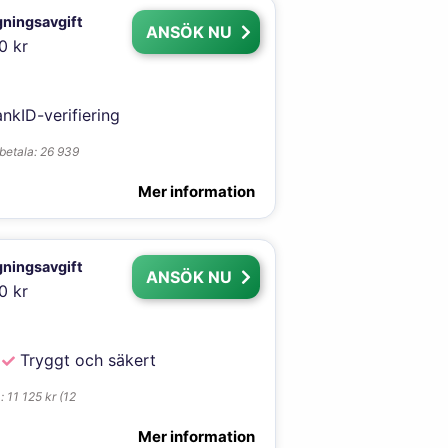
ningsavgift
ANSÖK NU
0 kr
nkID-verifiering
rbetala: 26 939
Mer information
ningsavgift
ANSÖK NU
0 kr
Tryggt och säkert
 11 125 kr (12
Mer information