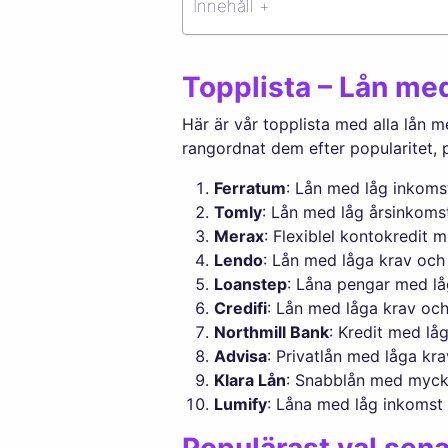
Innehåll +
Topplista – Lån me
Här är vår topplista med alla lån 
rangordnat dem efter popularitet, p
Ferratum
: Lån med låg inkoms
Tomly
: Lån med låg årsinkomst
Merax
: Flexiblel kontokredit 
Lendo
: Lån med låga krav och 
Loanstep
: Låna pengar med lå
Credifi
: Lån med låga krav och
Northmill Bank
: Kredit med lå
Advisa
: Privatlån med låga kr
Klara Lån
: Snabblån med mycke
Lumify
: Låna med låg inkomst 
Populärast val sen