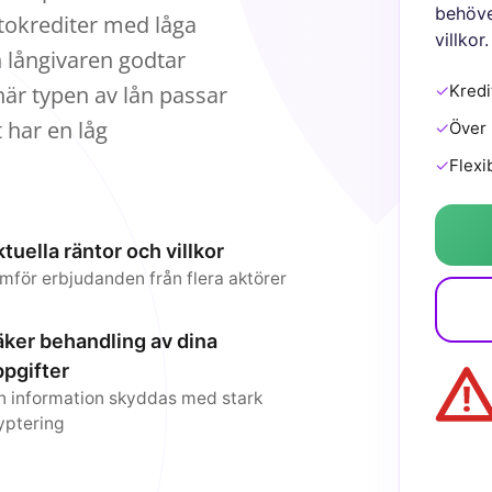
behöve
tokrediter med låga
villkor.
 långivaren godtar
är typen av lån passar
✓
Kredi
t har en låg
✓
Över 
✓
Flexi
tuella räntor och villkor
mför erbjudanden från flera aktörer
ker behandling av dina
pgifter
n information skyddas med stark
yptering