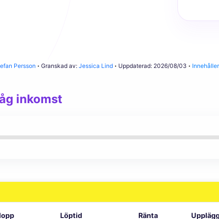
efan Persson
Granskad av:
Jessica Lind
Uppdaterad: 2026/08/03
Innehålle
låg inkomst
lopp
Löptid
Ränta
Upplägg