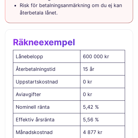
Risk för betalningsanmärkning om du ej kan
återbetala lånet.
Räkneexempel
Lånebelopp
600 000 kr
Återbetalningstid
15 år
Uppstartskostnad
0 kr
Aviavgifter
0 kr
Nominell ränta
5,42 %
Effektiv årsränta
5,56 %
Månadskostnad
4 877 kr