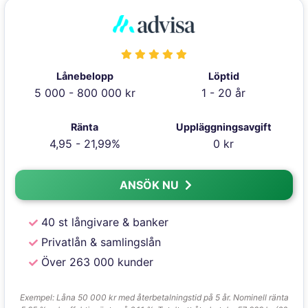
Lånebelopp
Löptid
5 000 - 800 000 kr
1 - 20 år
Ränta
Uppläggningsavgift
4,95 - 21,99%
0 kr
ANSÖK NU
40 st långivare & banker
Privatlån & samlingslån
Över 263 000 kunder
Exempel: Låna 50 000 kr med återbetalningstid på 5 år. Nominell ränta