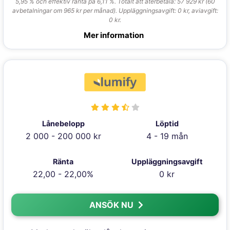
5,95 % och effektiv ränta på 6,11 %. Totalt att återbetala: 57 929 kr (60
avbetalningar om 965 kr per månad). Uppläggningsavgift: 0 kr, aviavgift:
0 kr.
Mer information
Lånebelopp
Löptid
2 000 - 200 000 kr
4 - 19 mån
Ränta
Uppläggningsavgift
22,00 - 22,00%
0 kr
ANSÖK NU