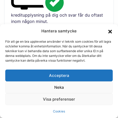
kreditupplysning på dig och svar får du oftast
inom någon minut.
Klart!
Hantera samtycke
För att ge en bra upplevelse använder vi teknik som cookies för att lagra
och/eller komma åt enhetsinformation. När du samtycker till dessa
tekniker kan vi behandla data som surfbeteende eller unika ID:n på
denna webbplats. Om du inte samtycker eller om du återkallar ditt
Blir lånet beviljat, så
samtycke kan detta påverka vissa funktioner negativt.
Acceptera
Neka
syns pengarna slutligen på ditt konto inom 0-3
dagar.
Visa preferenser
Cookies