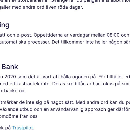
hos en av storbankerna i Sverige får du pengarna snabbt in
gäller med andra ord även röda dagar.
ing
hatt och e-post. Öppettiderna är vardagar mellan 08:00 oc
utomatiska processer. Det tillkommer inte heller någon sär
 Bank
ån 2020 som det är värt att hålla ögonen på. För tillfället 
ed ett fasträntekonto. Deras kreditlån är har fokus på smid
torbankerna.
tmärker de inte sig på något sätt. Med andra ord kan du pot
 växande utbud och en användarvänlig approach ger därför 
 omdöme från oss.
ank på
Trustpilot
.