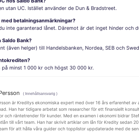
n UC hos Saldo Bank?
n utan UC. Istället använder de Dun & Bradstreet.
ank med betalningsanmärkningar?
u inte garanterad lånet. Däremot är det inget hinder och 
n Saldo Bank?
unt (även helger) till Handelsbanken, Nordea, SEB och Swe
ontokrediten?
 på minst 1 000 kr och högst 30 000 kr.
Persson
(
Innehållsansvarig
)
rsson är Kreditys ekonomiska expert med över 16 års erfarenhet av 
ad. Han har tidigare arbetat som researcher för ett finansiellt konsu
lkor och räntetrender för kunder. Med en examen i ekonomi bidrar S
lån till vårt team. Han har skrivit artiklar om lån för Kredity sedan
eam för att hålla våra guider och topplistor uppdaterade med de sena