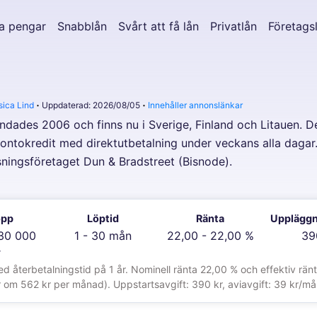
a pengar
Snabblån
Svårt att få lån
Privatlån
Företags
sica Lind
Uppdaterad: 2026/08/05
Innehåller annonslänkar
ades 2006 och finns nu i Sverige, Finland och Litauen. De
 kontokredit med direktutbetalning under veckans alla dagar
ningsföretaget Dun & Bradstreet (Bisnode).
opp
Löptid
Ränta
Uppläggn
 30 000
1 - 30 mån
22,00 - 22,00 %
39
r
återbetalningstid på 1 år. Nominell ränta 22,00 % och effektiv ränt
r om 562 kr per månad). Uppstartsavgift: 390 kr, aviavgift: 39 kr/må