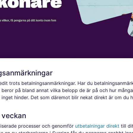
ngsanmärkningar
it trots betalningsanmärkningar. Har du betalningsanmärk
et beror på bland annat vilka belopp de är på och hur många
g inget hinder. Det som däremot blir nekat direkt är om du
i veckan
tiserade processer och genomför
utbetalningar direkt
till d