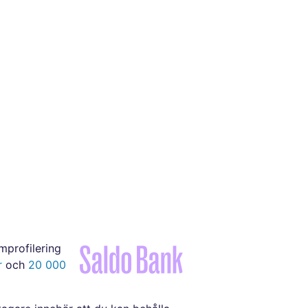
profilering
r
och
20 000