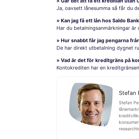
» Går det att få ett kreditlån uta
Ja, oavsett lånesumma så får du de
» Kan jag få ett lån hos Saldo B
Har du betalningsanmärkningar är d
» Hur snabbt får jag pengarna frå
De har direkt utbetalning dygnet r
» Vad är det för kreditgräns på k
Kontokrediten har en kreditgränsen
Stefan 
Stefan Pe
lånemarkn
kreditvil
konsument
researcht