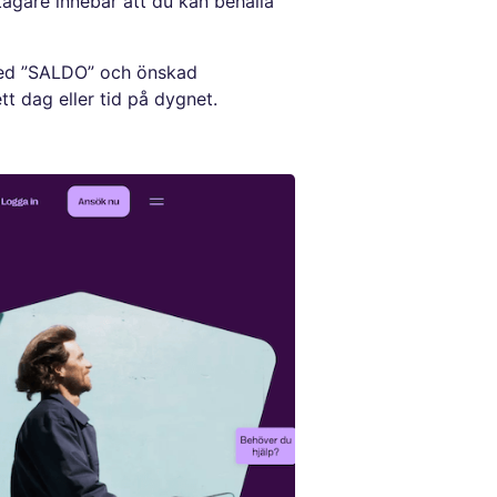
tagare innebär att du kan behålla
 med ”SALDO” och önskad
t dag eller tid på dygnet.