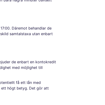
om bara några minuter oavsett
h 17:00. Däremot behandlar de
skild samtalstaxa utan enbart
erbjuder de enbart en kontokredit
ighet med möjlighet till
entiellt få ett lån med
ett högt betyg. Det gör att