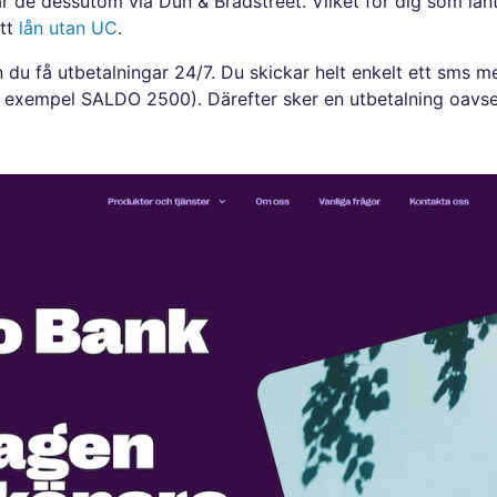
r de dessutom via Dun & Bradstreet. Vilket för dig som lån
ett
lån utan UC
.
n du få utbetalningar 24/7. Du skickar helt enkelt ett sms
 exempel SALDO 2500). Därefter sker en utbetalning oavset