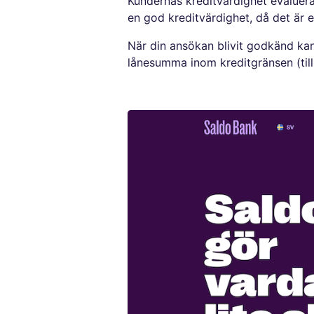
Kundernas kreditvärdighet evaluera
en god kreditvärdighet, då det är 
När din ansökan blivit godkänd ka
lånesumma inom kreditgränsen (till