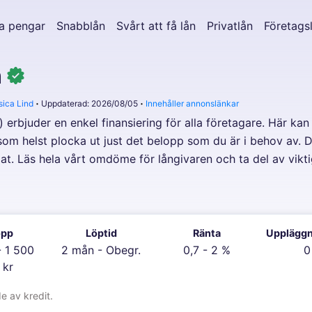
a pengar
Snabblån
Svårt att få lån
Privatlån
Företags
n
sica Lind
Uppdaterad: 2026/08/05
Innehåller annonslänkar
a) erbjuder en enkel finansiering för alla företagare. Här 
 som helst plocka ut just det belopp som du är i behov av. 
jat. Läs hela vårt omdöme för långivaren och ta del av vikti
opp
Löptid
Ränta
Uppläggn
- 1 500
2 mån - Obegr.
0,7 - 2 %
0
 kr
 av kredit.