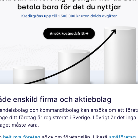
både enskild firma och aktiebolag
handelsbolag och kommanditbolag kan ansöka om ett företags
ge ditt företag är registrerat i Sverige. I övrigt är det ing
etaget måste vara.
ch
helt nya företag
söka om företagslån. Likaså
småföretag