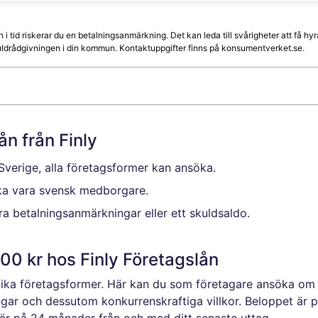
n i tid riskerar du en betalningsanmärkning. Det kan leda till svårigheter att få 
skuldrådgivningen i din kommun. Kontaktuppgifter finns på konsumentverket.se.
n från Finly
 Sverige, alla företagsformer kan ansöka.
ka vara svensk medborgare.
 betalningsanmärkningar eller ett skuldsaldo.
00 kr hos Finly Företagslån
 olika företagsformer. Här kan du som företagare ansöka om
ar och dessutom konkurrenskraftiga villkor. Beloppet är p
är på 24 månader från och med ditt senaste uttag.