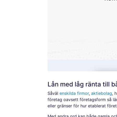
Lån med låg ränta till 
Såväl
enskilda firmor
,
aktiebolag
, 
företag oavsett företagsform så län
eller gränser för hur etablerat för
Med andra ord kan både gamla o