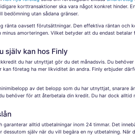
idigare korttransaktioner ska vara något konkret hinder. En 
ell bedömning utan sådana gränser.
 låg ränta oavsett förutsättningar. Den effektiva räntan och 
minus amorteringen. Vilket betyder att du endast betalar fö
 själv kan hos Finly
ckkredit du har utnyttjat gör du det månadsvis. Du behöve
kan företag ha mer likviditet än andra. Finly erbjuder därf
minimibelopp av det belopp som du har utnyttjat, snarare än
u behöver för att återbetala din kredit. Du har dock alltid
slån
h garanterar alltid utbetalningar inom 24 timmar. Det innebär
er dessutom själv när du vill begära en ny utbetalning. När