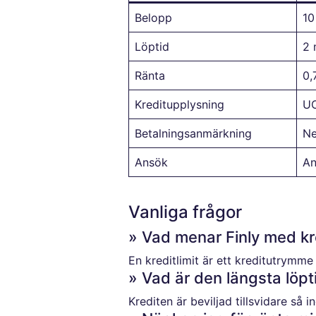
Belopp
10
Löptid
2 
Ränta
0,
Kreditupplysning
U
Betalningsanmärkning
Ne
Ansök
An
Vanliga frågor
» Vad menar Finly med kre
En kreditlimit är ett kreditutrymme
» Vad är den längsta löpt
Krediten är beviljad tillsvidare så 