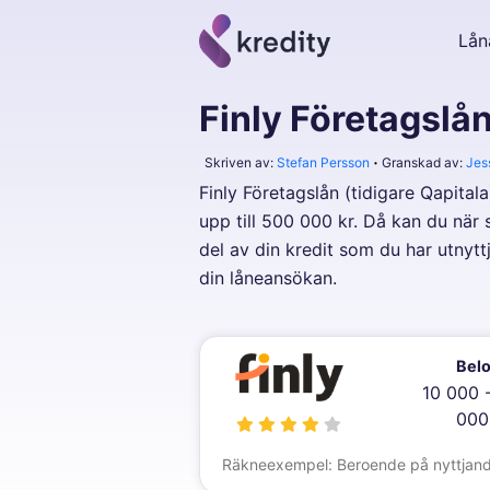
Lån
Finly Företagslå
Skriven av:
Stefan Persson
Granskad av:
Jes
Finly Företagslån (tidigare Qapital
upp till 500 000 kr. Då kan du när
del av din kredit som du har utnytt
din låneansökan.
Bel
10 000 
000
Räkneexempel: Beroende på nyttjande