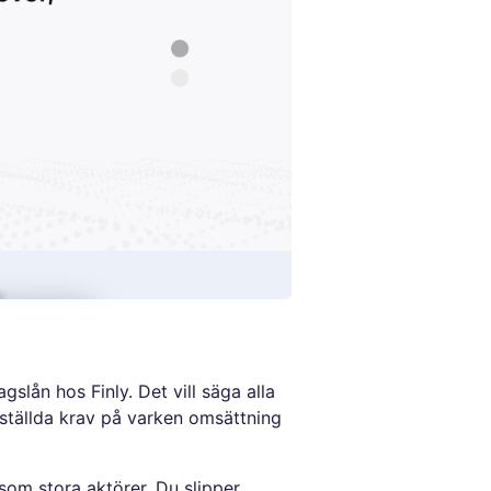
lån hos Finly. Det vill säga alla
a ställda krav på varken omsättning
som stora aktörer. Du slipper