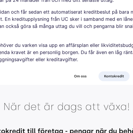
idan och får sedan ett automatiserat kreditbeslut på bara 
iljat. En kreditupplysning från UC sker i samband med en lå
an också göra så många uttag du vill och pengarna blir sn
höver du varken visa upp en affärsplan eller likviditetsbud
nda kravet är en personlig borgen. Du får även en låg ränta
gningsavgifter eller kreditavgifter.