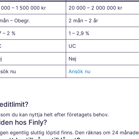
 000 – 1 500 000 kr
20 000 – 2 000 000 kr
mån – Obegr.
2 mån – 2 år
7 – 2 %
1 – 2,9 %
C
UC
j
Nej
sök nu
Ansök nu
ditlimit?
 som du kan nyttja helt efter företagets behov.
iden hos Finly?
ingen egentlig slutlig löptid finns. Den räknas om 24 månader