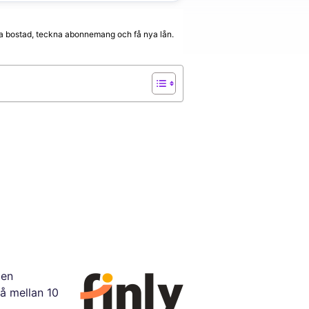
hyra bostad, teckna abonnemang och få nya lån.
 en
å mellan 10