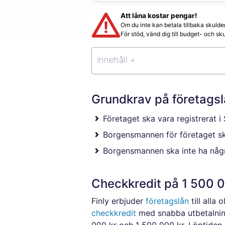
Att låna kostar pengar!
Om du inte kan betala tillbaka skulde
För stöd, vänd dig till budget- och 
Innehåll +
Grundkrav på företagslå
Företaget ska vara registrerat i
Borgensmannen för företaget s
Borgensmannen ska inte ha några
Checkkredit på 1 500 0
Finly erbjuder
företagslån
till alla
checkkredit
med snabba utbetalning
000 kr och 1 500 000 kr. Löptiden 