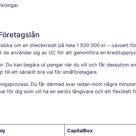
rkningar.
Företagslån
nsöka om en checkkredit på hela 1 500 000 kr – oavsett fö
att de använder sig av UC för att genomföra en kreditupplys
kor. Du kan begära ut pengar när du vill och får dessutom en
till ett särskilt bra val för småföretagare.
kningsprocess. Du får därmed svar redan inom några minute
val för dig som vill ha en seriös långivare och ett flexibel
nly
CapitalBox