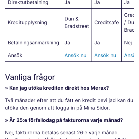
Direktutbetalning
Ja
Ja
Ja
Credit
Dun &
Kreditupplysning
Creditsafe
/ Dun 
Bradstreet
Bradst
Betalningsanmärkning
Ja
Ja
Nej
Ansök
Ansök nu
Ansök nu
Ansök
Vanliga frågor
» Kan jag utöka krediten direkt hos Merax?
Två månader efter att du fått en kredit beviljad kan du
utöka den genom att logga in på Mina Sidor.
» Är 25:e förfallodag på fakturorna varje månad?
Nej, fakturorna betalas senast 26:e varje månad.