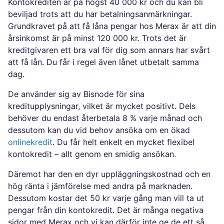
Kontokrediten är på högst 40 000 kr och du kan bli
beviljad trots att du har betalningsanmärkningar.
Grundkravet på att få låna pengar hos Merax är att din
årsinkomst är på minst 120 000 kr. Trots det är
kreditgivaren ett bra val för dig som annars har svårt
att få lån. Du får i regel även lånet utbetalt samma
dag.
De använder sig av Bisnode för sina
kreditupplysningar, vilket är mycket positivt. Dels
behöver du endast återbetala 8 % varje månad och
dessutom kan du vid behov ansöka om en ökad
onlinekredit
. Du får helt enkelt en mycket flexibel
kontokredit – allt genom en smidig ansökan.
Däremot har den en dyr uppläggningskostnad och en
hög ränta i jämförelse med andra på marknaden.
Dessutom kostar det 50 kr varje gång man vill ta ut
pengar från din kontokredit. Det är många negativa
sidor med Merax och vi kan därför inte ge de ett så