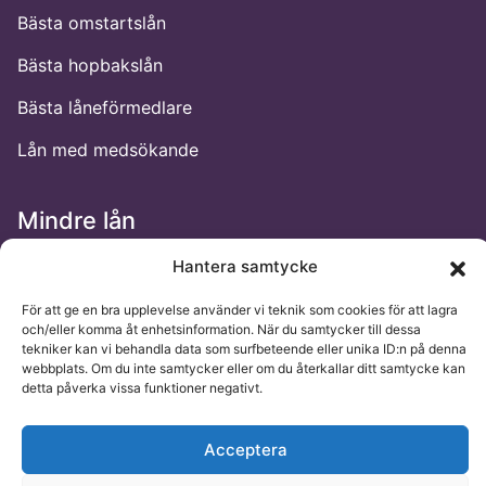
Bästa omstartslån
Bästa hopbakslån
Bästa låneförmedlare
Lån med medsökande
Mindre lån
Låna 500 kr
Hantera samtycke
Låna 1000 kr
För att ge en bra upplevelse använder vi teknik som cookies för att lagra
och/eller komma åt enhetsinformation. När du samtycker till dessa
Låna 2000 kr
tekniker kan vi behandla data som surfbeteende eller unika ID:n på denna
webbplats. Om du inte samtycker eller om du återkallar ditt samtycke kan
Låna 3000 kr
detta påverka vissa funktioner negativt.
Låna 5000 kr
Acceptera
Låna 10000 kr