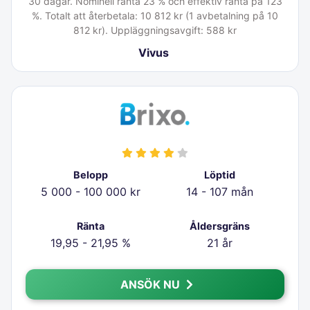
30 dagar. Nominell ränta 23 % och effektiv ränta på 123
%. Totalt att återbetala: 10 812 kr (1 avbetalning på 10
812 kr). Uppläggningsavgift: 588 kr
Vivus
Belopp
Löptid
5 000 - 100 000 kr
14 - 107 mån
Ränta
Åldersgräns
19,95 - 21,95 %
21 år
ANSÖK NU