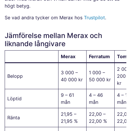
högt betyg.
Se vad andra tycker om Merax hos
Trustpilot
.
Jämförelse mellan Merax och
liknande långivare
Merax
Ferratum
Tomly
2 000
3 000 –
1 000 –
Belopp
200 0
40 000 kr
50 000 kr
kr
9 – 61
4 – 46
4 – 19
Löptid
mån
mån
mån
21,95 –
22,00 –
22,00
Ränta
21,95 %
22,00 %
22,00