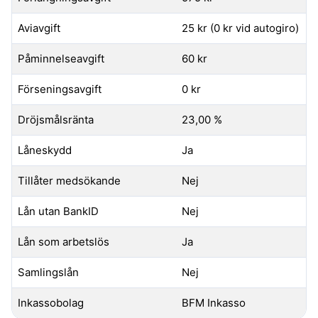
Aviavgift
25 kr (0 kr vid autogiro)
Påminnelseavgift
60 kr
Förseningsavgift
0 kr
Dröjsmålsränta
23,00 %
Låneskydd
Ja
Tillåter medsökande
Nej
Lån utan BankID
Nej
Lån som arbetslös
Ja
Samlingslån
Nej
Inkassobolag
BFM Inkasso