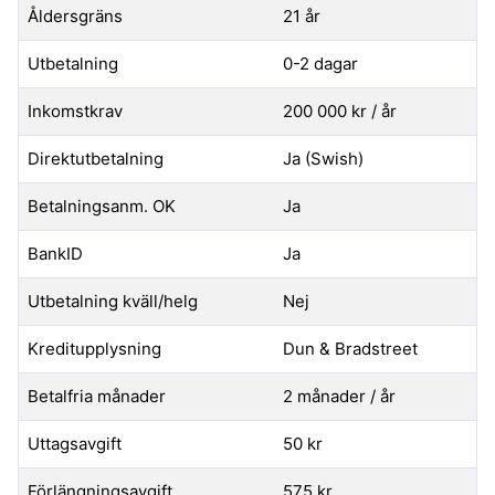
Åldersgräns
21 år
Utbetalning
0-2 dagar
Inkomstkrav
200 000 kr / år
Direktutbetalning
Ja (Swish)
Betalningsanm. OK
Ja
BankID
Ja
Utbetalning kväll/helg
Nej
Kreditupplysning
Dun & Bradstreet
Betalfria månader
2 månader / år
Uttagsavgift
50 kr
Förlängningsavgift
575 kr