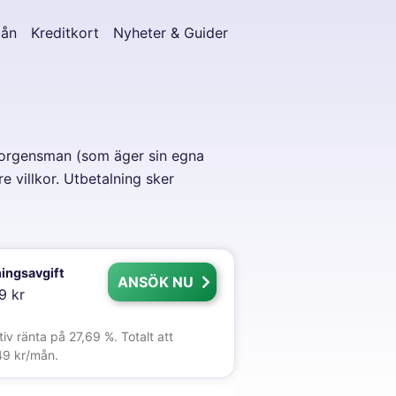
lån
Kreditkort
Nyheter & Guider
 borgensman (som äger sin egna
 villkor. Utbetalning sker
ingsavgift
ANSÖK NU
9 kr
v ränta på 27,69 %. Totalt att
49 kr/mån.