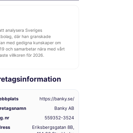
att analysera Sveriges
ltbolag, där han granskade
tefan med gedigna kunskaper om
 2019 och samarbetar nära med vårt
ste villkoren för 2026.
retagsinformation
bbplats
https://banky.se/
retagsnamn
Banky AB
g. nr
559352-3524
ress
Eriksbergsgatan 8B,