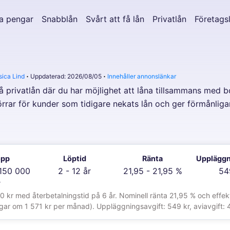
a pengar
Snabblån
Svårt att få lån
Privatlån
Företags
sica Lind
Uppdaterad: 2026/08/05
Innehåller annonslänkar
å privatlån där du har möjlighet att låna tillsammans med
rar för kunder som tidigare nekats lån och ger förmånligare
opp
Löptid
Ränta
Uppläggn
 150 000
2 - 12 år
21,95 - 21,95 %
54
r
r med återbetalningstid på 6 år. Nominell ränta 21,95 % och effekti
ngar om 1 571 kr per månad). Uppläggningsavgift: 549 kr, aviavgift: 