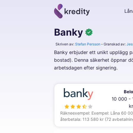
Lån
Banky
Skriven av:
Stefan Persson
Granskad av:
Jes
Banky erbjuder ett unikt upplägg p
bostad). Denna säkerhet öppnar dör
arbetsdagen efter signering.
Bel
10 000 -
k
Räkneexempel: Exempel: Låna 60 000 k
återbetala: 113 580 kr (72 avbetalni