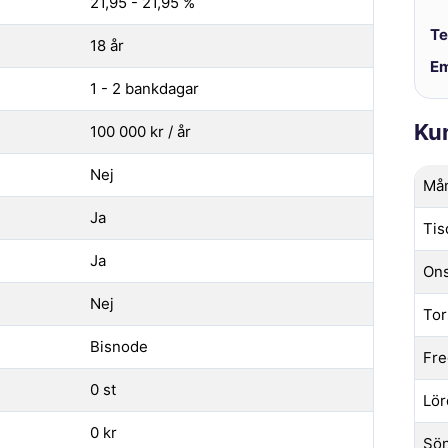
21,95 - 21,95 %
Te
18 år
Em
1 - 2 bankdagar
Ku
100 000 kr / år
Nej
Må
Ja
Tis
Ja
On
Nej
Tor
Bisnode
Fre
0 st
Lör
0 kr
Sö