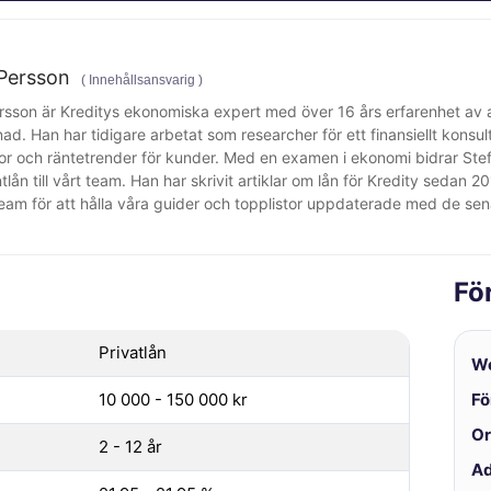
Persson
(
Innehållsansvarig
)
rsson är Kreditys ekonomiska expert med över 16 års erfarenhet av 
ad. Han har tidigare arbetat som researcher för ett finansiellt konsu
lkor och räntetrender för kunder. Med en examen i ekonomi bidrar S
lån till vårt team. Han har skrivit artiklar om lån för Kredity sedan
eam för att hålla våra guider och topplistor uppdaterade med de sena
Fö
Privatlån
We
10 000 - 150 000 kr
Fö
Or
2 - 12 år
Ad