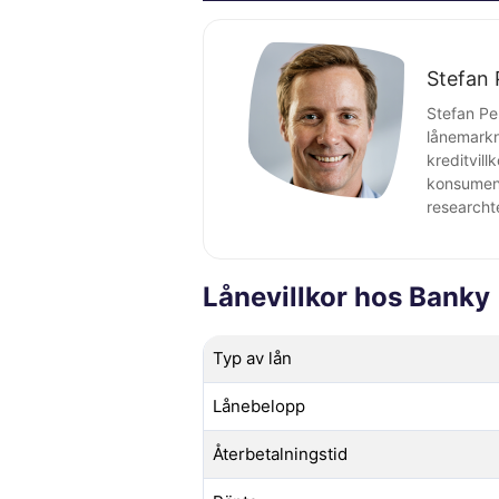
Stefan 
Stefan Pe
lånemarkn
kreditvil
konsument
researcht
Lånevillkor hos Banky
Typ av lån
Lånebelopp
Återbetalningstid