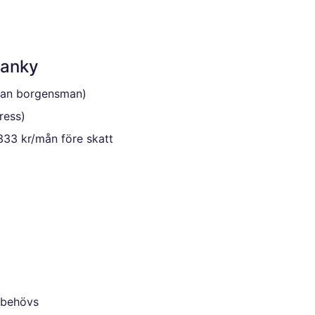
Banky
utan borgensman)
ress)
333 kr/mån före skatt
 behövs