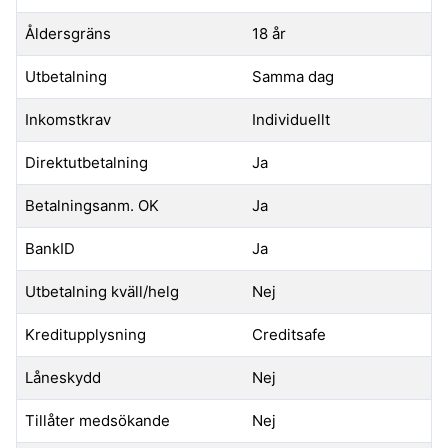
Åldersgräns
18 år
Utbetalning
Samma dag
Inkomstkrav
Individuellt
Direktutbetalning
Ja
Betalningsanm. OK
Ja
BankID
Ja
Utbetalning kväll/helg
Nej
Kreditupplysning
Creditsafe
Låneskydd
Nej
Tillåter medsökande
Nej