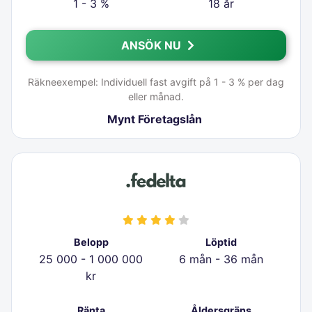
1 - 3 %
18 år
ANSÖK NU
Räkneexempel: Individuell fast avgift på 1 - 3 % per dag
eller månad.
Mynt Företagslån
Belopp
Löptid
25 000 - 1 000 000
6 mån - 36 mån
kr
Ränta
Åldersgräns