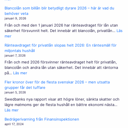
Vad
Blancolån som billån blir betydligt dyrare 2026 – här är vad du
är
behöver veta
räntan
januari 9, 2026
på
Från och med den 1 januari 2026 har ränteavdraget för lån utan
CSN-
säkerhet försvunnit helt. Det innebär att blancolån, privatlån…
Läs
lån?
:
mer
–
Blancolån
Kredity
Ränteavdraget för privatlån slopas helt 2026: En räntesmäll för
som
förklarar
miljontals hushåll
billån
januari 7, 2026
blir
Från och med 2026 försvinner ränteavdraget helt för privatlån,
betydligt
blancolån och andra lån utan säkerhet. Det innebär att räntorna
dyrare
:
på…
Läs mer
2026
Ränteavdraget
–
Fler kronor över för de flesta svenskar 2026 – men utsatta
för
här
grupper får det tuffare
privatlån
är
januari 5, 2026
slopas
vad
Swedbanks nya rapport visar att högre löner, sänkta skatter och
helt
du
lägre matmoms ger de flesta hushåll en bättre ekonomi nästa…
2026:
behöver
:
Läs mer
En
veta
Fler
räntesmäll
Bedrägerivarning från Finansinspektionen
kronor
för
april 17, 2024
över
miljontals