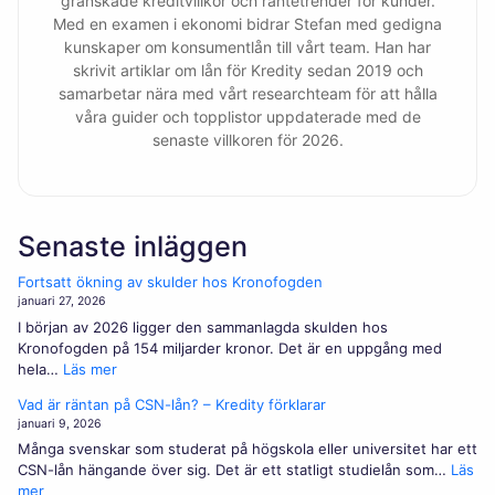
granskade kreditvillkor och räntetrender för kunder.
Med en examen i ekonomi bidrar Stefan med gedigna
kunskaper om konsumentlån till vårt team. Han har
skrivit artiklar om lån för Kredity sedan 2019 och
samarbetar nära med vårt researchteam för att hålla
våra guider och topplistor uppdaterade med de
senaste villkoren för 2026.
Senaste inläggen
Fortsatt ökning av skulder hos Kronofogden
januari 27, 2026
I början av 2026 ligger den sammanlagda skulden hos
Kronofogden på 154 miljarder kronor. Det är en uppgång med
:
hela…
Läs mer
Fortsatt
Vad är räntan på CSN-lån? – Kredity förklarar
ökning
januari 9, 2026
av
Många svenskar som studerat på högskola eller universitet har ett
skulder
CSN-lån hängande över sig. Det är ett statligt studielån som…
Läs
hos
:
mer
Kronofogden