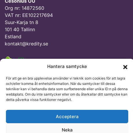
Cesonius OÜ
Org nr: 14872560
VAT nr: EE102217694
Suur-Karja tn 8
101 40 Tallinn
Estland
kontakt@kredity.se
Hantera samtycke
För att ge en bra upplevelse använder vi teknik som cookies för att lagra
© Kredity 2026
och/eller komma åt enhetsinformation. När du samtycker till dessa
tekniker kan vi behandla data som surfbeteende eller unika ID:n på denna
webbplats. Om du inte samtycker eller om du återkallar ditt samtycke kan
detta påverka vissa funktioner negativt.
Acceptera
Neka