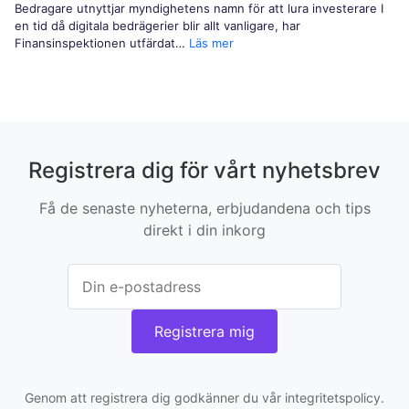
Bedragare utnyttjar myndighetens namn för att lura investerare I
för
hushåll
en tid då digitala bedrägerier blir allt vanligare, har
de
:
Finansinspektionen utfärdat…
Läs mer
flesta
Bedrägerivarning
svenskar
från
2026
Finansinspektionen
–
men
utsatta
grupper
Registrera dig för vårt nyhetsbrev
får
det
tuffare
Få de senaste nyheterna, erbjudandena och tips
direkt i din inkorg
Registrera mig
Genom att registrera dig godkänner du vår integritetspolicy.