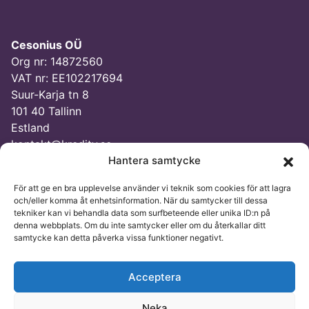
Cesonius OÜ
Org nr: 14872560
VAT nr: EE102217694
Suur-Karja tn 8
101 40 Tallinn
Estland
kontakt@kredity.se
Hantera samtycke
För att ge en bra upplevelse använder vi teknik som cookies för att lagra
och/eller komma åt enhetsinformation. När du samtycker till dessa
tekniker kan vi behandla data som surfbeteende eller unika ID:n på
denna webbplats. Om du inte samtycker eller om du återkallar ditt
© Kredity 2026
samtycke kan detta påverka vissa funktioner negativt.
Acceptera
Neka