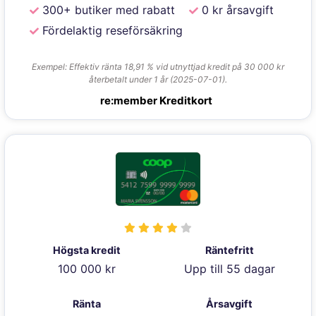
300+ butiker med rabatt
0 kr årsavgift
Fördelaktig reseförsäkring
Exempel: Effektiv ränta 18,91 % vid utnyttjad kredit på 30 000 kr
återbetalt under 1 år (2025-07-01).
re:member Kreditkort
Högsta kredit
Räntefritt
100 000 kr
Upp till 55 dagar
Ränta
Årsavgift