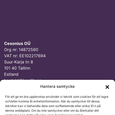
Cesonius OÜ
Org nr: 14872560
VAT nr: EE102217694
Suur-Karja tn 8
101 40 Tallinn
Estland
kontakt@kredity.se
Hantera samtycke
För att ge en bra upplevelse använder vi teknik som cookies för att lagra
och/eller komma åt enhetsinformation. När du samtycker till dessa
tekniker kan vi behandla data som surfbeteende eller unika ID:n på
denna webbplats. Om du inte samtycker eller om du återkallar ditt
© Kredity 2026