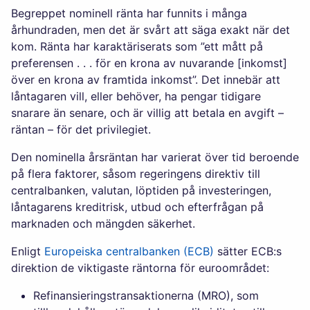
Begreppet nominell ränta har funnits i många
århundraden, men det är svårt att säga exakt när det
kom. Ränta har karaktäriserats som ”ett mått på
preferensen . . . för en krona av nuvarande [inkomst]
över en krona av framtida inkomst”. Det innebär att
låntagaren vill, eller behöver, ha pengar tidigare
snarare än senare, och är villig att betala en avgift –
räntan – för det privilegiet.
Den nominella årsräntan har varierat över tid beroende
på flera faktorer, såsom regeringens direktiv till
centralbanken, valutan, löptiden på investeringen,
låntagarens kreditrisk, utbud och efterfrågan på
marknaden och mängden säkerhet.
Enligt
Europeiska centralbanken (ECB)
sätter ECB:s
direktion de viktigaste räntorna för euroområdet:
Refinansieringstransaktionerna (MRO), som